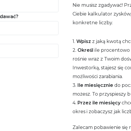
Nie musisz zgadywać! P
Ciebie kalkulator zysków,
dodawać?
konkretne liczby.
1.
Wpisz
z jaką kwotą chc
2.
Określ
ile procentowo 
rośnie wraz z Twoim doś
Inwestorką, stajesz się c
możliwości zarabiania.
3.
Ile miesięcznie
do pocz
możesz. To przyspieszy b
4.
Przez ile miesięcy
chce
okres i zobaczysz jak lic
Zalecam pobawienie się r