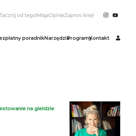
Zacznij od tego!
Misja
Opinie
Zaproś Anię!
ezpłatny poradnik
Narzędzia
Programy
Kontakt
westowanie na giełdzie