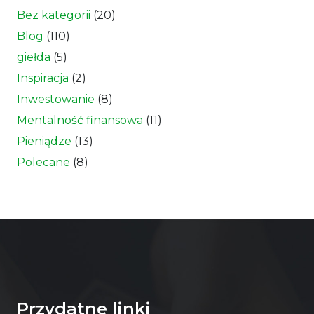
Bez kategorii
(20)
Blog
(110)
giełda
(5)
Inspiracja
(2)
Inwestowanie
(8)
Mentalność finansowa
(11)
Pieniądze
(13)
Polecane
(8)
Przydatne linki