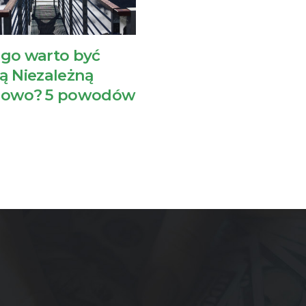
go warto być
ą Niezależną
sowo? 5 powodów