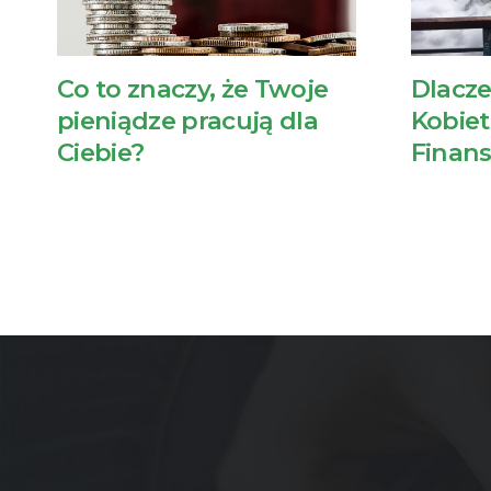
Co to znaczy, że Twoje
Dlacze
pieniądze pracują dla
Kobiet
Ciebie?
Finan