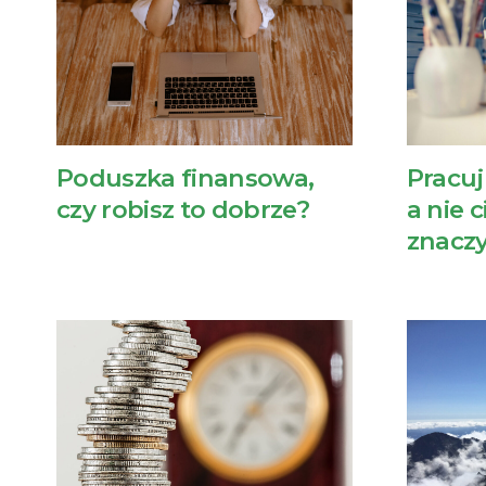
Poduszka finansowa,
Pracuj
czy robisz to dobrze?
a nie c
znacz