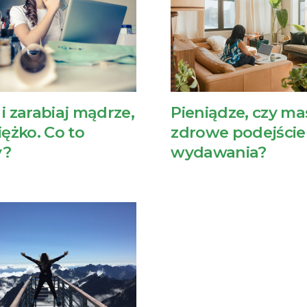
 i zarabiaj mądrze,
Pieniądze, czy ma
iężko. Co to
zdrowe podejście
y?
wydawania?