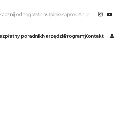
Zacznij od tego!
Misja
Opinie
Zaproś Anię!
ezpłatny poradnik
Narzędzia
Programy
Kontakt