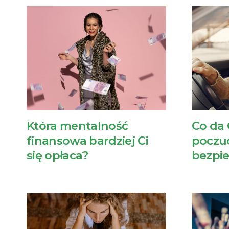
Która mentalność
Co da 
finansowa bardziej Ci
poczu
się opłaca?
bezpi