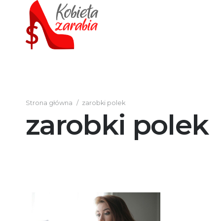
Strona główna
/
zarobki polek
zarobki polek