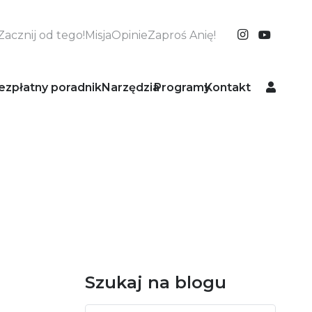
Zacznij od tego!
Misja
Opinie
Zaproś Anię!
ezpłatny poradnik
Narzędzia
Programy
Kontakt
Szukaj na blogu