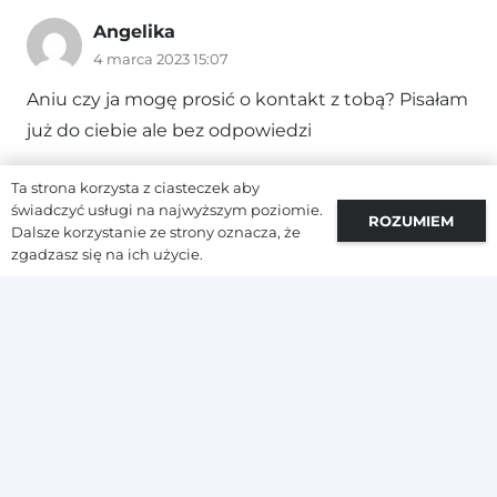
Angelika
4 marca 2023 15:07
Aniu czy ja mogę prosić o kontakt z tobą? Pisałam
już do ciebie ale bez odpowiedzi
Odpowiedz
Ta strona korzysta z ciasteczek aby
świadczyć usługi na najwyższym poziomie.
ROZUMIEM
Dalsze korzystanie ze strony oznacza, że
Ania
zgadzasz się na ich użycie.
5 marca 2023 09:48
Masz rację Aniu dlatego zaczęłam i uczę się
niedługo zacznę swoją przygodę,nie mogę się już
doczekać jak zacznę inwestować, dzięki,robisz
kawał dobrej roboty
Odpowiedz