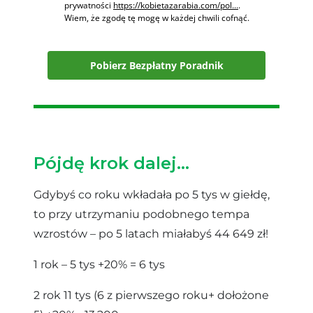
prywatności
https://kobietazarabia.com/pol...
.
Wiem, że zgodę tę mogę w każdej chwili cofnąć.
Pobierz Bezpłatny Poradnik
Pójdę krok dalej…
Gdybyś co roku wkładała po 5 tys w giełdę,
to przy utrzymaniu podobnego tempa
wzrostów – po 5 latach miałabyś 44 649 zł!
1 rok – 5 tys +20% = 6 tys
2 rok 11 tys (6 z pierwszego roku+ dołożone