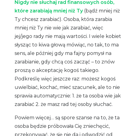
Nigdy nie słuchaj rad finansowych osób,
które zarabiają mniej niż Ty
(bądź mniej niż
Ty chcesz zarabiać). Osoba, która zarabia
mniej niż Ty nie wie jak zarabiać, więc
jej/jego rady nie mają wartości. I wiele kobiet
słysząc to kiwa głową mówiąc, no tak, to ma
sens, ale później gdy ma fajny pomysł na
zarabianie, gdy chcą coś zacząć – to znów
proszą o akceptację kogoś takiego.
Podkreślę więc jeszcze raz: możesz kogoś
uwielbiać, kochać, mieć szacunek, ale to nie
sprawia automatycznie: 1. że ta osoba wie jak
zarabiać 2. że masz rad tej osoby słuchać.
Powiem więcej… są spore szanse na to, że ta
osoba będzie próbowała Cię zniechęcić,
przekonywać, że się nie da i odwodzić od