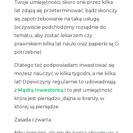
Twoje umiejętności, skoro one przez kilka
lat zdążą się przeterminować, bądź skończy
się zapotrzebowanie na taką usługę.
(oczywiście podchodzimy rozsądnie do
tematu, aby zostać lekarzem czy
prawnikiem kilka lat nauki oraz papierki są Ci
potrzebne)
Dlatego też podpowiadam: inwestować się
możesz nauczyć w kilka tygodni, a nie kilka
lat! Dziewczyny regularnie to udowadniają
z
Mądrą Inwestorką.
I to jest umiejętność
która jest pieniądzo_dajna w branży, w
której są pieniądze.
Zasada czwarta
Niby logiczne, ale nie do końca chcemy się z