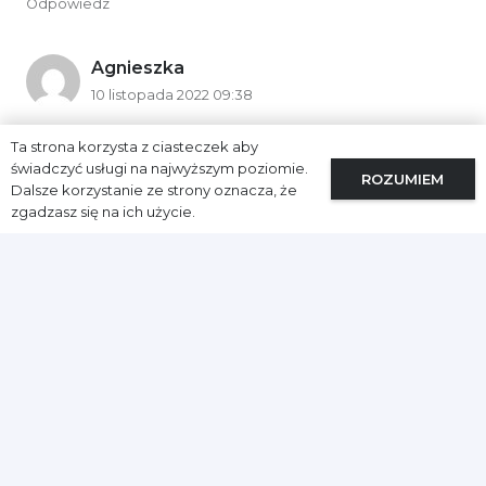
Odpowiedz
Agnieszka
10 listopada 2022 09:38
Jak zwykle tekst jest w punkt! Samo sedno i
Ta strona korzysta z ciasteczek aby
widać, że treść wynika z osobistych doświadczeń i
świadczyć usługi na najwyższym poziomie.
ROZUMIEM
Dalsze korzystanie ze strony oznacza, że
przemyśleń, nie zaś z wyczytanej gdzieś teorii.
zgadzasz się na ich użycie.
Odpowiedz
Dodaj komentarz
Twój adres email nie zostanie opublikowany.
Wymagane pola są oznaczone
*