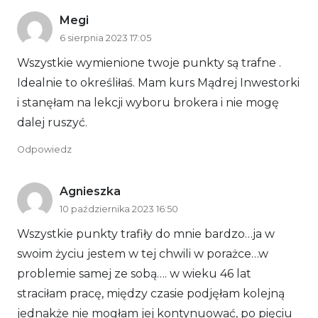
Megi
6 sierpnia 2023 17:05
Wszystkie wymienione twoje punkty są trafne .
Idealnie to określiłaś. Mam kurs Mądrej Inwestorki
i stanęłam na lekcji wyboru brokera i nie mogę
dalej ruszyć.
Odpowiedz
Agnieszka
10 października 2023 16:50
Wszystkie punkty trafiły do mnie bardzo…ja w
swoim życiu jestem w tej chwili w porażce…w
problemie samej ze sobą…. w wieku 46 lat
straciłam pracę, między czasie podjęłam kolejną
jednakże nie mogłam jej kontynuować, po pięciu