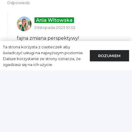
Odpowiedz
Ania Witowska
5 listopada 2023 10:02
fajna zmiana perspektywy!
Ta strona korzysta z ciasteczek aby
Odpowiedz
świadczyć usługi na najwyższym poziomie.
ROZUMIEM
Dalsze korzystanie ze strony oznacza, że
zgadzasz się na ich użycie.
Katarzyna
20 grudnia 2023 10:44
Potrzebuję zmian!
Odpowiedz
Ania Witowska
23 grudnia 2023 15:39
To zacznij je wprowadzać!