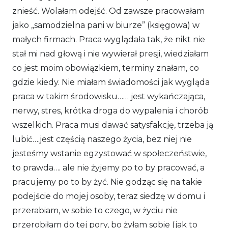
znieść. Wolałam odejść. Od zawsze pracowałam
jako „samodzielna pani w biurze” (księgowa) w
małych firmach. Praca wyglądała tak, że nikt nie
stał mi nad głową i nie wywierał presji, wiedziałam
co jest moim obowiązkiem, terminy znałam, co
gdzie kiedy. Nie miałam świadomości jak wygląda
praca w takim środowisku…… jest wykańczająca,
nerwy, stres, krótka droga do wypalenia i chorób
wszelkich. Praca musi dawać satysfakcję, trzeba ją
lubić….jest częścią naszego życia, bez niej nie
jesteśmy wstanie egzystować w społeczeństwie,
to prawda…. ale nie żyjemy po to by pracować, a
pracujemy po to by żyć. Nie godząc się na takie
podejście do mojej osoby, teraz siedzę w domu i
przerabiam, w sobie to czego, w życiu nie
przerobiłam do tej pory, bo żyłam sobie (jak to