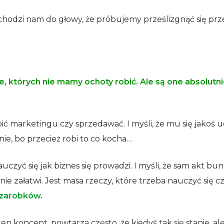
chodzi nam do głowy, że próbujemy prześlizgnąć się prz
e, których nie mamy ochoty robić. Ale są one absolut
bić marketingu czy sprzedawać. I myśli, że mu się jakoś u
ynie, bo przecież robi to co kocha…
czyć się jak biznes się prowadzi. I myśli, że sam akt bunt
nie załatwi. Jest masa rzeczy, które trzeba nauczyć się 
zarobków.
n koncept, powtarza często, że kiedyś tak się stanie, ale