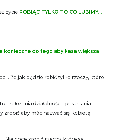
ez życie
ROBIĄC TYLKO TO CO LUBIMY…
nie konieczne do tego aby kasa większa
da… Że jak będzie robić tylko rzeczy, które
u i założenia działalności i posiadania
czy zrobić aby móc nazwać się Kobietą
… Nie chce zrobić rzeczy, które są