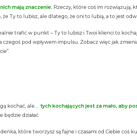
a nich mają znaczenie.
Rzeczy, które coś im rozwiązują,
że Ty to lubisz, ale dlatego, że oni to lubią, a to jest od
alnie trafić w punkt – Ty to lubisz i Twoi klienci to kochaj
enia czegoś pod wpływem impulsu. Zobacz więc jak zmieni
cie”.
mogą kochać, ale…
tych kochających jest za mało, aby po
ie będzie działać.
ńka, które tworzysz są fajne i czasami od Ciebie coś kup