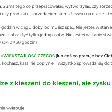
 Suma tego co przepracowałaś, wytworzyłaś, czy sprzedała
czy produktu, sprzedaniem komuś czasu na etacie – to 
0 godzin w ciągu doby, bo musisz spać. Nie jesteś w stani
sz obsłużyć tylko jedną osobę. Nie jesteś w stanie stw
y (3×10 =30 godzin)
 =WIĘKSZA ILOŚĆ CZEGOŚ
(lub coś co pracuje bez Cie
 kochasz, kasa nie popłynie. I wszystko sprowadzi się do 
e z kieszeni do kieszeni, ale zysku
 nie wyłapuje…