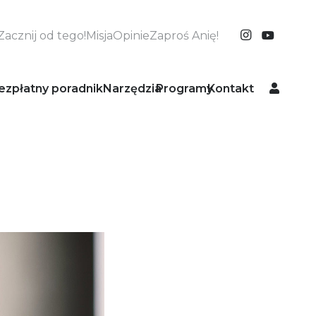
Zacznij od tego!
Misja
Opinie
Zaproś Anię!
ezpłatny poradnik
Narzędzia
Programy
Kontakt