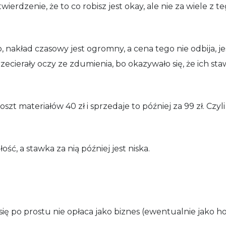
wierdzenie, że to co robisz jest okay, ale nie za wiele z t
o, nakład czasowy jest ogromny, a cena tego nie odbija, 
zecierały oczy ze zdumienia, bo okazywało się, że ich s
szt materiałów 40 zł i sprzedaje to później za 99 zł. Czyli 
ść, a stawka za nią później jest niska.
 się po prostu nie opłaca jako biznes (ewentualnie jako h