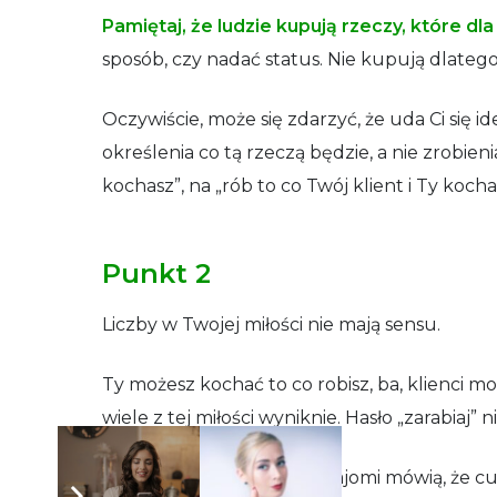
Pamiętaj, że ludzie kupują rzeczy, które dl
sposób, czy nadać status. Nie kupują dlatego, 
Oczywiście, może się zdarzyć, że uda Ci się ide
określenia co tą rzeczą będzie, a nie zrobi
kochasz”, na „rób to co Twój klient i Ty kocha
Punkt 2
Liczby w Twojej miłości nie mają sensu.
Ty możesz kochać to co robisz, ba, klienci 
wiele z tej miłości wyniknie. Hasło „zarabiaj” n
Przykład:
wszyscy Twoi znajomi mówią, że cude