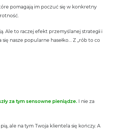
 które pomagają im poczuć się w konkretny
wrotność.
ą. Ale to raczej efekt przemyślanej strategii i
a się nasze popularne hasełko… Z „rób to co
szły za tym sensowne pieniądze.
I nie za
ią, ale na tym Twoja klientela się kończy. A