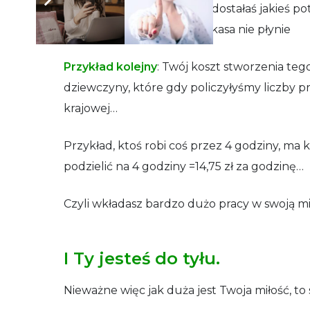
Ty się frustrujesz… bo niby dostałaś jakieś pot
mało osób też to lubi, więc kasa nie płynie
Przykład kolejny
: Twój koszt stworzenia teg
dziewczyny, które gdy policzyłyśmy liczby pr
krajowej…
Przykład, ktoś robi coś przez 4 godziny, ma ko
podzielić na 4 godziny =14,75 zł za godzinę…
Czyli wkładasz bardzo dużo pracy w swoją miło
I Ty jesteś do tyłu
.
Nieważne więc jak duża jest Twoja miłość, to