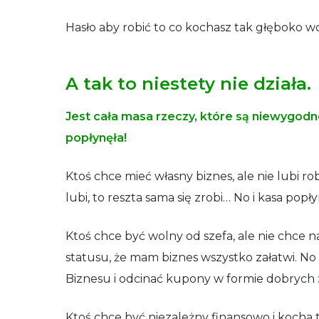
Hasło aby robić to co kochasz tak głęboko w
A tak to niestety nie działa.
Jest cała masa rzeczy, które są niewygodn
popłynęła!
Ktoś chce mieć własny biznes, ale nie lubi ro
lubi, to reszta sama się zrobi… No i kasa popł
Ktoś chce być wolny od szefa, ale nie chce nau
statusu, że mam biznes wszystko załatwi. No 
Biznesu i odcinać kupony w formie dobrych
Ktoś chce być niezależny finansowo i kocha te