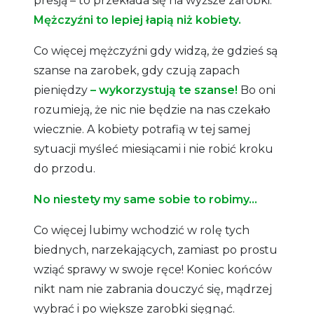
presją – to przekłada się na wyższe zarobki.
Mężczyźni to lepiej łapią niż kobiety.
Co więcej mężczyźni gdy widzą, że gdzieś są
szanse na zarobek, gdy czują zapach
pieniędzy
– wykorzystują te szanse!
Bo oni
rozumieją, że nic nie będzie na nas czekało
wiecznie. A kobiety potrafią w tej samej
sytuacji myśleć miesiącami i nie robić kroku
do przodu.
No niestety my same sobie to robimy…
Co więcej lubimy wchodzić w rolę tych
biednych, narzekających, zamiast po prostu
wziąć sprawy w swoje ręce! Koniec końców
nikt nam nie zabrania douczyć się, mądrzej
wybrać i po większe zarobki sięgnąć.