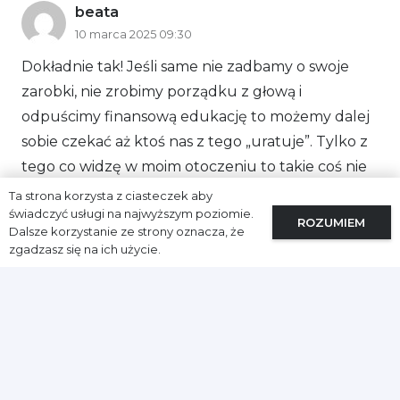
beata
10 marca 2025 09:30
Dokładnie tak! Jeśli same nie zadbamy o swoje
zarobki, nie zrobimy porządku z głową i
odpuścimy finansową edukację to możemy dalej
sobie czekać aż ktoś nas z tego „uratuje”. Tylko z
tego co widzę w moim otoczeniu to takie coś nie
działa i wszyscy są potem zdziwieni…
Ta strona korzysta z ciasteczek aby
świadczyć usługi na najwyższym poziomie.
ROZUMIEM
Odpowiedz
Dalsze korzystanie ze strony oznacza, że
zgadzasz się na ich użycie.
Dodaj komentarz
Twój adres email nie zostanie opublikowany.
Wymagane pola są oznaczone
*