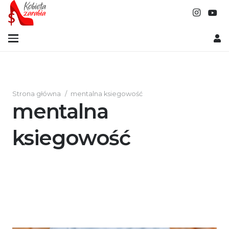
Strona główna
/
mentalna ksiegowość
mentalna
ksiegowość