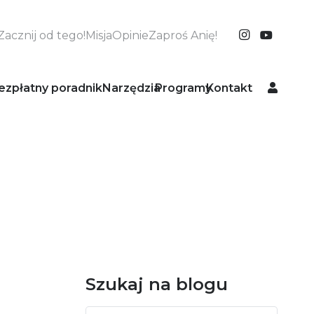
Zacznij od tego!
Misja
Opinie
Zaproś Anię!
ezpłatny poradnik
Narzędzia
Programy
Kontakt
Szukaj na blogu