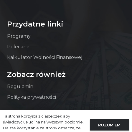
Przydatne linki
Programy
Polecane
Kalkulator Wolności Finansowej
Zobacz również
Regulamin
Polityka prywatności
Ta strona korzysta z ciasteczek aby
Kontakt
świadczyć usługi na najwyższym poziomie.
ROZUMIEM
Dalsze korzystanie ze strony oznacza, że