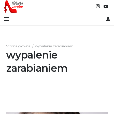
Strona główna
/
wypalenie zarabianiem
wypalenie
zarabianiem