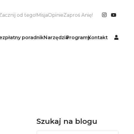
Zacznij od tego!
Misja
Opinie
Zaproś Anię!
ezpłatny poradnik
Narzędzia
Programy
Kontakt
Szukaj na blogu