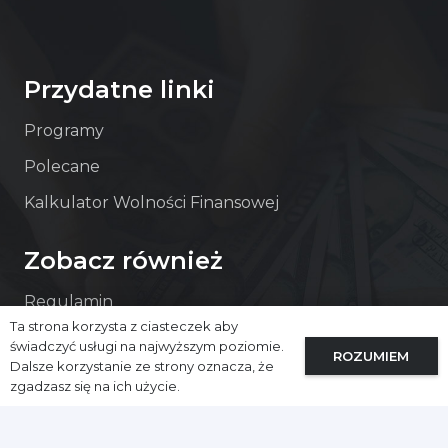
Przydatne linki
Programy
Polecane
Kalkulator Wolności Finansowej
Zobacz również
Regulamin
Ta strona korzysta z ciasteczek aby
Polityka prywatności
świadczyć usługi na najwyższym poziomie.
ROZUMIEM
Dalsze korzystanie ze strony oznacza, że
zgadzasz się na ich użycie.
Kontakt