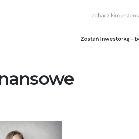
Zobacz kim jestem
Zostań Inwestorką – b
inansowe