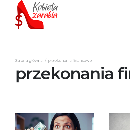
Strona główna
/
przekonania finansowe
przekonania f