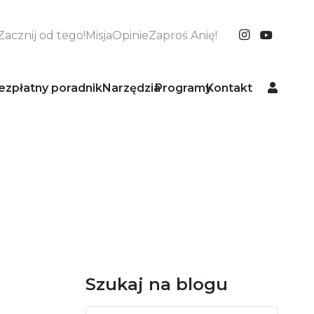
Zacznij od tego!
Misja
Opinie
Zaproś Anię!
ezpłatny poradnik
Narzędzia
Programy
Kontakt
Szukaj na blogu