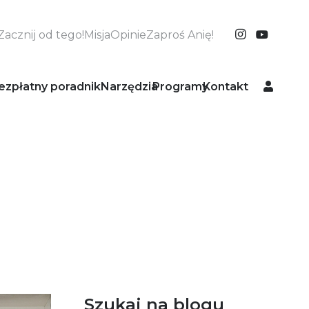
Zacznij od tego!
Misja
Opinie
Zaproś Anię!
ezpłatny poradnik
Narzędzia
Programy
Kontakt
Szukaj na blogu