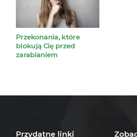
Przekonania, które
blokują Cię przed
zarabianiem
Przydatne linki
Zobac