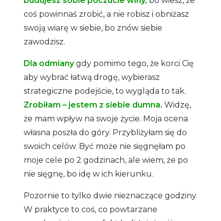
budujesz sobie poczucie winy,
bo wiesz, że
coś powinnaś zrobić, a nie robisz i obniżasz
swoją wiarę w siebie, bo znów siebie
zawodzisz.
Dla odmiany
gdy pomimo tego, że korci Cię
aby wybrać łatwą drogę, wybierasz
strategiczne podejście, to wygląda to tak.
Zrobiłam – jestem z siebie dumna.
Widzę,
że mam wpływ na swoje życie. Moja ocena
własna poszła do góry. Przybliżyłam się do
swoich celów. Być może nie sięgnęłam po
moje cele po 2 godzinach, ale wiem, że po
nie sięgnę, bo idę w ich kierunku.
Pozornie to tylko dwie nieznaczące godziny.
W praktyce to coś, co powtarzane