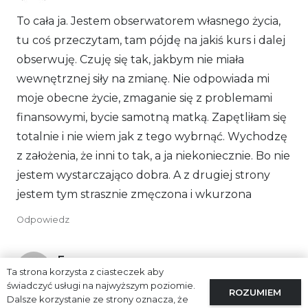
To cała ja. Jestem obserwatorem własnego życia,
tu coś przeczytam, tam pójdę na jakiś kurs i dalej
obserwuję. Czuję się tak, jakbym nie miała
wewnętrznej siły na zmianę. Nie odpowiada mi
moje obecne życie, zmaganie się z problemami
finansowymi, bycie samotną matką. Zapętliłam się
totalnie i nie wiem jak z tego wybrnąć. Wychodzę
z założenia, że inni to tak, a ja niekoniecznie. Bo nie
jestem wystarczająco dobra. A z drugiej strony
jestem tym strasznie zmęczona i wkurzona
Odpowiedz
Ewa
Ta strona korzysta z ciasteczek aby
5 stycznia 2024 17:44
świadczyć usługi na najwyższym poziomie.
ROZUMIEM
Dalsze korzystanie ze strony oznacza, że
Zgadzam się z tym wszystkim. I co bardzo trudne,